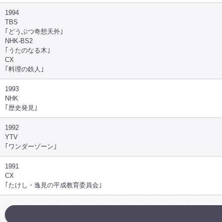
1994
TBS
｢どうぶつ奇想天外｣
NHK-BS2
｢うたのなる木｣
CX
｢料理の鉄人｣
1993
NHK
｢歴史発見｣
1992
YTV
｢ワンダーゾーン｣
1991
CX
｢たけし・逸見の平成教育委員会｣