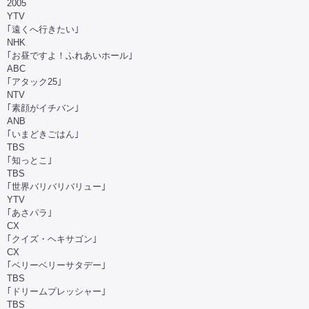
2005
YTV
｢遠くへ行きたい｣
NHK
｢お昼ですよ！ふれあいホール｣
ABC
｢アタック25｣
NTV
｢素顔がイチバン｣
ANB
｢いまどきごはん｣
TBS
｢知っとこ｣
TBS
｢世界バリバリバリュー｣
YTV
｢あさパラ｣
CX
｢クイズ・ヘキサゴン｣
CX
｢ベリーベリーサタデー｣
TBS
｢ドリームプレッシャー｣
TBS