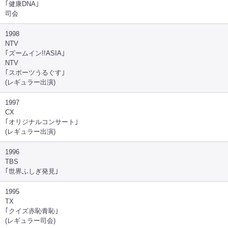
｢健康DNA｣
司会
1998
NTV
｢ズームイン!!ASIA｣
NTV
｢スポーツうるぐす｣
(レギュラー出演)
1997
CX
｢オリジナルコンサート｣
(レギュラー出演)
1996
TBS
｢世界ふしぎ発見｣
1995
TX
｢クイズ赤恥青恥｣
(レギュラー司会)