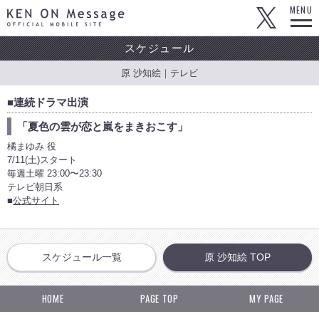
KEN ON Message OFFICIAL MOBILE SITE
MENU
スケジュール
原 沙知絵｜テレビ
■連続ドラマ出演
「夏色の雲が恋と嵐をまきおこす」
橘まゆみ 役
7/11(土)スタート
毎週土曜 23:00〜23:30
テレビ朝日系
■
公式サイト
スケジュール一覧
原 沙知絵 TOP
HOME
PAGE TOP
MY PAGE