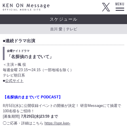
KEN ON Message OFFICIAL MOBILE SITE
MENU
スケジュール
吉川 愛｜テレビ
■連続ドラマ出演
金曜ナイトドラマ
「名探偵のままでいて」
＜主演＞楓 役
毎週金曜 23:15〜24:15（一部地域を除く）
テレビ朝日系
■
公式サイト
【名探偵のままでいて PODCAST】
8月5日(水)に公開収録イベントの開催が決定！ 研音Messageにて抽選で
100名様をご招待！
[募集期間]
7月29日(水)23:59 まで
◯ご応募・詳細はこちら
https://spn.ken-