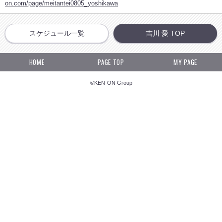
on.com/page/meitantei0805_yoshikawa
スケジュール一覧
吉川 愛 TOP
HOME
PAGE TOP
MY PAGE
©KEN-ON Group