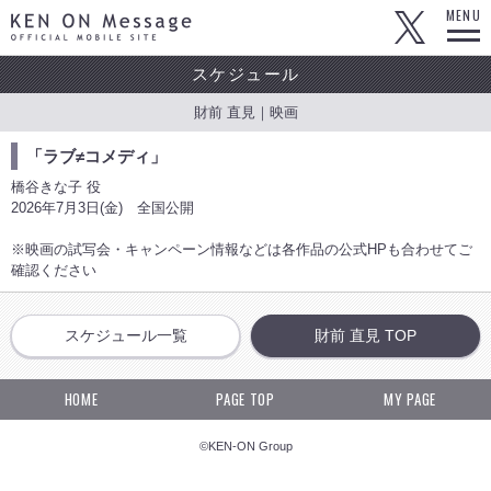
KEN ON Message OFFICIAL MOBILE SITE
MENU
スケジュール
財前 直見｜映画
「ラブ≠コメディ」
橋谷きな子 役
2026年7月3日(金) 全国公開
※映画の試写会・キャンペーン情報などは各作品の公式HPも合わせてご
確認ください
スケジュール一覧
財前 直見 TOP
HOME
PAGE TOP
MY PAGE
©KEN-ON Group