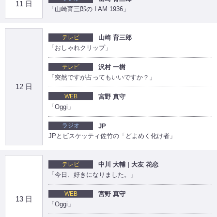
11 日
「山崎育三郎の I AM 1936」
テレビ
山崎 育三郎
「おしゃれクリップ」
テレビ
沢村 一樹
「突然ですが占ってもいいですか？」
12 日
WEB
宮野 真守
「Oggi」
ラジオ
JP
JPとビスケッティ佐竹の「どよめく化け者」
テレビ
中川 大輔 | 大友 花恋
「今日、好きになりました。」
WEB
宮野 真守
13 日
「Oggi」