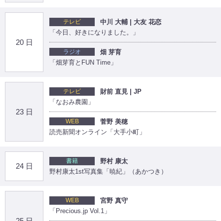
テレビ
中川 大輔 | 大友 花恋
「今日、好きになりました。」
20 日
ラジオ
畑 芽育
「畑芽育とFUN Time」
テレビ
財前 直見 | JP
「なおみ農園」
23 日
WEB
菅野 美穂
読売新聞オンライン「大手小町」
書籍
野村 康太
24 日
野村康太1st写真集「暁紀」（あかつき）
WEB
宮野 真守
「Precious.jp Vol.1」
25 日