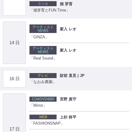
ラジオ
畑 芽育
「畑芽育とFUN Time」
アーティスト
家入 レオ
NEWS
「GINZA」
14 日
アーティスト
家入 レオ
NEWS
「Real Sound」
テレビ
財前 直見 | JP
16 日
「なおみ農園」
CD&DVD&BD
宮野 真守
「Mirror」
WEB
上杉 柊平
「FASHIONSNAP」
17 日