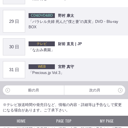
CD&DVD&BD
野村 康太
29 日
「パラレル夫婦 死んだ“僕と妻”の真実」DVD・Blu-ray
BOX
テレビ
財前 直見 | JP
30 日
「なおみ農園」
WEB
宮野 真守
31 日
「Precious.jp Vol.3」
前の月
次の月
※テレビ放送時間や発売日など、情報の内容・詳細等は予告なしで変更
になる場合があります。ご了承下さい。
HOME
PAGE TOP
MY PAGE