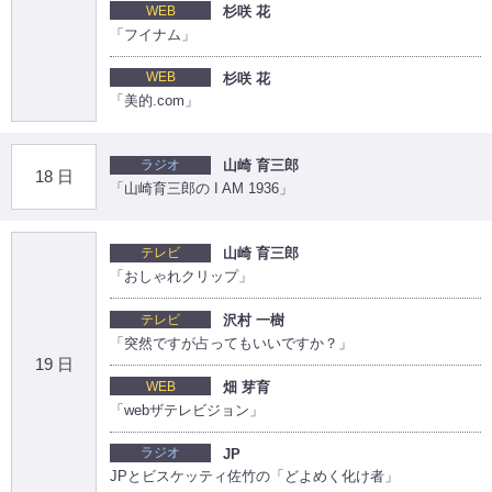
WEB
杉咲 花
「フイナム」
WEB
杉咲 花
「美的.com」
ラジオ
山崎 育三郎
18 日
「山崎育三郎の I AM 1936」
テレビ
山崎 育三郎
「おしゃれクリップ」
テレビ
沢村 一樹
「突然ですが占ってもいいですか？」
19 日
WEB
畑 芽育
「webザテレビジョン」
ラジオ
JP
JPとビスケッティ佐竹の「どよめく化け者」