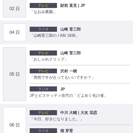
テレビ
財前 直見 | JP
02 日
「なおみ農園」
ラジオ
山崎 育三郎
04 日
「山崎育三郎の I AM 1936」
テレビ
山崎 育三郎
「おしゃれクリップ」
テレビ
沢村 一樹
05 日
「突然ですが占ってもいいですか？」
ラジオ
JP
JPとビスケッティ佐竹の「どよめく化け者」
テレビ
中川 大輔 | 大友 花恋
「今日、好きになりました。」
06 日
ラジオ
畑 芽育