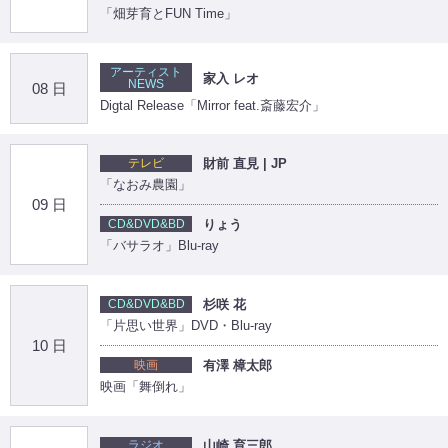
「畑芽育とFUN Time」
アーティスト
家入 レオ
NEWS
08 日
Digtal Release「Mirror feat.斎藤宏介」
テレビ
財前 直見 | JP
「なおみ農園」
09 日
CD&DVD&BD
りょう
「バサラオ」Blu-ray
CD&DVD&BD
杉咲 花
「片思い世界」DVD・Blu-ray
10 日
映画
有澤 樟太郎
映画「舞倒れ」
ラジオ
山崎 育三郎