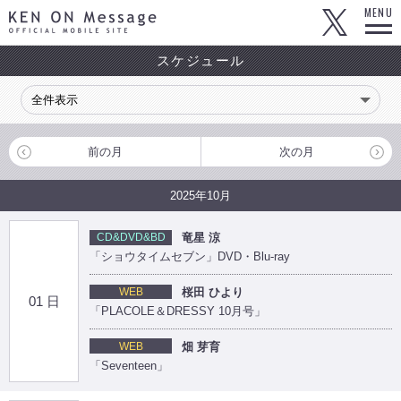
KEN ON Message OFFICIAL MOBILE SITE
MENU
スケジュール
前の月
次の月
2025年10月
CD&DVD&BD
竜星 涼
「ショウタイムセブン」DVD・Blu-ray
WEB
桜田 ひより
01 日
「PLACOLE＆DRESSY 10月号」
WEB
畑 芽育
「Seventeen」