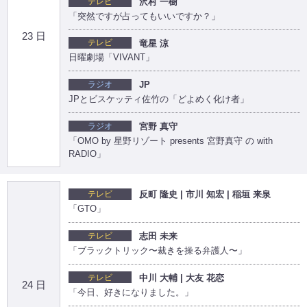
テレビ
沢村 一樹
「突然ですが占ってもいいですか？」
23 日
テレビ
竜星 涼
日曜劇場「VIVANT」
ラジオ
JP
JPとビスケッティ佐竹の「どよめく化け者」
ラジオ
宮野 真守
「OMO by 星野リゾート presents 宮野真守 の with
RADIO」
テレビ
反町 隆史 | 市川 知宏 | 稲垣 来泉
「GTO」
テレビ
志田 未来
「ブラックトリック〜裁きを操る弁護人〜」
テレビ
中川 大輔 | 大友 花恋
24 日
「今日、好きになりました。」