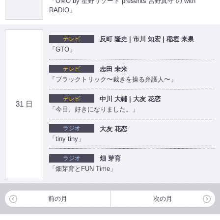
「OMO by 星野リゾート presents 宮野真守 の with
RADIO」
テレビ
反町 隆史 | 市川 知宏 | 稲垣 来泉
「GTO」
テレビ
志田 未来
「ブラックトリック〜裁きを操る弁護人〜」
テレビ
中川 大輔 | 大友 花恋
31 日
「今日、好きになりました。」
ラジオ
大友 花恋
「tiny tiny」
ラジオ
畑 芽育
「畑芽育とFUN Time」
前の月
次の月