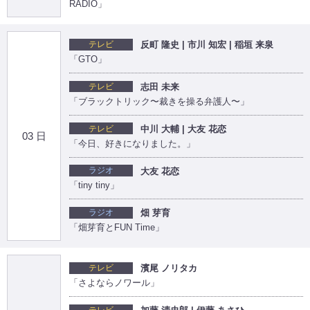
RADIO」
テレビ
反町 隆史 | 市川 知宏 | 稲垣 来泉
「GTO」
テレビ
志田 未来
「ブラックトリック〜裁きを操る弁護人〜」
テレビ
中川 大輔 | 大友 花恋
03 日
「今日、好きになりました。」
ラジオ
大友 花恋
「tiny tiny」
ラジオ
畑 芽育
「畑芽育とFUN Time」
テレビ
濱尾 ノリタカ
「さよならノワール」
テレビ