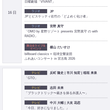
日曜劇場「VIVANT」
ラジオ
JP
16 日
JPとビスケッティ佐竹の「どよめく化け者」
ラジオ
宮野 真守
「OMO by 星野リゾート presents 宮野真守 の with
RADIO」
舞台&ライブ&
横山 だいすけ
イベント
billboard classics × 琉球交響楽団
ふれあいコンサート in 宮古島 2026
テレビ
反町 隆史 | 市川 知宏 | 稲垣 来泉
「GTO」
テレビ
志田 未来
「ブラックトリック〜裁きを操る弁護人〜」
テレビ
中川 大輔 | 大友 花恋
「今日、好きになりました。」