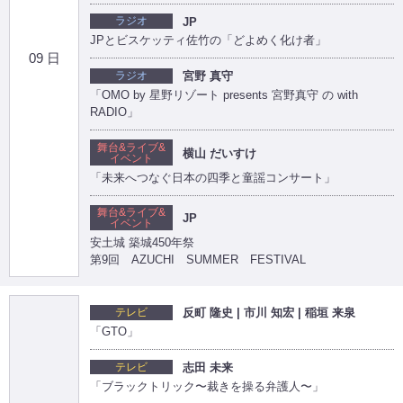
ラジオ
JP
JPとビスケッティ佐竹の「どよめく化け者」
09 日
ラジオ
宮野 真守
「OMO by 星野リゾート presents 宮野真守 の with
RADIO」
舞台&ライブ&
横山 だいすけ
イベント
「未来へつなぐ日本の四季と童謡コンサート」
舞台&ライブ&
JP
イベント
安土城 築城450年祭
第9回 AZUCHI SUMMER FESTIVAL
テレビ
反町 隆史 | 市川 知宏 | 稲垣 来泉
「GTO」
テレビ
志田 未来
「ブラックトリック〜裁きを操る弁護人〜」