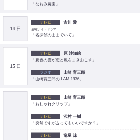
「なおみ農園」
テレビ
吉川 愛
14 日
金曜ナイトドラマ
「名探偵のままでいて」
テレビ
原 沙知絵
「夏色の雲が恋と嵐をまきおこす」
15 日
ラジオ
山崎 育三郎
「山崎育三郎の I AM 1936」
テレビ
山崎 育三郎
「おしゃれクリップ」
テレビ
沢村 一樹
「突然ですが占ってもいいですか？」
テレビ
竜星 涼