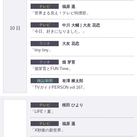
テレビ
福原 遥
「世界まる見え！テレビ特捜部」
テレビ
中川 大輔 | 大友 花恋
10 日
「今日、好きになりました。」
ラジオ
大友 花恋
「tiny tiny」
ラジオ
畑 芽育
「畑芽育とFUN Time」
雑誌/新聞
有澤 樟太郎
「TVガイドPERSON vol.167」
テレビ
桜田 ひより
「LIFE！夏」
テレビ
福原 遥
「X秒後の新世界」