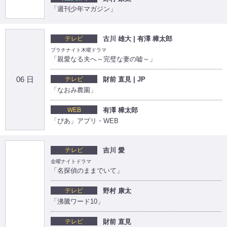
「週刊少年マガジン」
テレビ
古川 雄大 | 有澤 樟太郎
プラチナイト木曜ドラマ
「親愛なる夫へ～完璧な妻の嘘～」
06 日
テレビ
財前 直見 | JP
「なおみ農園」
WEB
有澤 樟太郎
「ぴあ」アプリ・WEB
テレビ
吉川 愛
金曜ナイトドラマ
「名探偵のままでいて」
テレビ
野村 康太
「沸騰ワード10」
テレビ
財前 直見