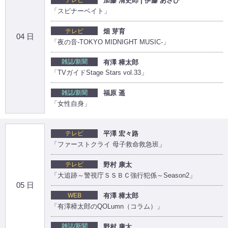
加藤 清史郎 | 伊藤 あさひ
「スピナーベイト」
テレビ
畑 芽育
04 日
「夜の音-TOKYO MIDNIGHT MUSIC-」
雑誌/新聞
有澤 樟太郎
「TVガイドStage Stars vol.33」
雑誌/新聞
福原 遥
「女性自身」
テレビ
平澤 宏々路
「ファーストクライ 母子救命救急班」
テレビ
野村 康太
「大追跡～警視庁ＳＳＢＣ強行犯係～Season2」
05 日
WEB
有澤 樟太郎
「有澤樟太郎のQOLumn（コラム）」
雑誌/新聞
野村 康太