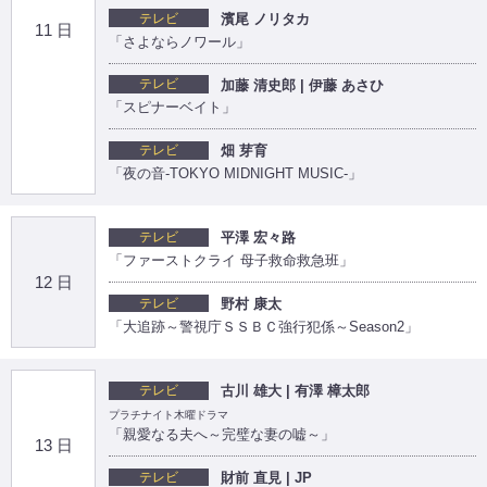
テレビ
濱尾 ノリタカ
11 日
「さよならノワール」
テレビ
加藤 清史郎 | 伊藤 あさひ
「スピナーベイト」
テレビ
畑 芽育
「夜の音-TOKYO MIDNIGHT MUSIC-」
テレビ
平澤 宏々路
「ファーストクライ 母子救命救急班」
12 日
テレビ
野村 康太
「大追跡～警視庁ＳＳＢＣ強行犯係～Season2」
テレビ
古川 雄大 | 有澤 樟太郎
プラチナイト木曜ドラマ
「親愛なる夫へ～完璧な妻の嘘～」
13 日
テレビ
財前 直見 | JP