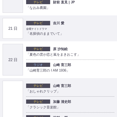
テレビ
財前 直見 | JP
「なおみ農園」
テレビ
吉川 愛
21 日
金曜ナイトドラマ
「名探偵のままでいて」
テレビ
原 沙知絵
「夏色の雲が恋と嵐をまきおこす」
22 日
ラジオ
山崎 育三郎
「山崎育三郎の I AM 1936」
テレビ
山崎 育三郎
「おしゃれクリップ」
テレビ
加藤 清史郎
「クラシック音楽館」