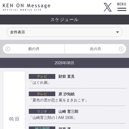
KEN ON Message OFFICIAL MOBILE SITE
MENU
スケジュール
前の月
次の月
2026年08月
テレビ
財前 直見
「はぐれ鴉」
テレビ
原 沙知絵
「夏色の雲が恋と嵐をまきおこす」
ラジオ
山崎 育三郎
「山崎育三郎の I AM 1936」
01 日
雑誌/新聞