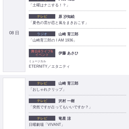
「土曜はナニする！？」
テレビ
原 沙知絵
「夏色の雲が恋と嵐をまきおこす」
08 日
ラジオ
山崎 育三郎
「山崎育三郎の I AM 1936」
舞台&ライブ&
伊藤 あさひ
イベント
ミュージカル
ETERNITY／エタニティ
テレビ
山崎 育三郎
「おしゃれクリップ」
テレビ
沢村 一樹
「突然ですが占ってもいいですか？」
テレビ
竜星 涼
日曜劇場「VIVANT」