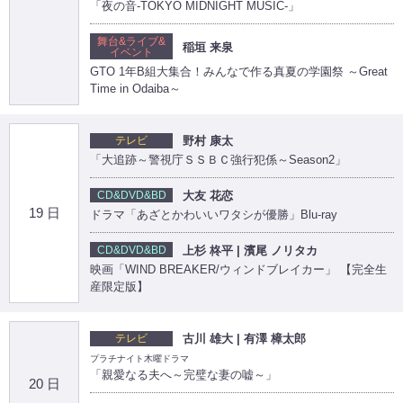
「夜の音-TOKYO MIDNIGHT MUSIC-」
舞台&ライブ&
稲垣 来泉
イベント
GTO 1年B組大集合！みんなで作る真夏の学園祭 ～Great
Time in Odaiba～
テレビ
野村 康太
「大追跡～警視庁ＳＳＢＣ強行犯係～Season2」
CD&DVD&BD
大友 花恋
19 日
ドラマ「あざとかわいいワタシが優勝」Blu-ray
CD&DVD&BD
上杉 柊平 | 濱尾 ノリタカ
映画「WIND BREAKER/ウィンドブレイカー」 【完全生
産限定版】
テレビ
古川 雄大 | 有澤 樟太郎
プラチナイト木曜ドラマ
「親愛なる夫へ～完璧な妻の嘘～」
20 日