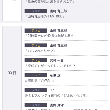
「夏色の雲が恋と嵐をまきおこす」
ラジオ
山崎 育三郎
「山崎育三郎の I AM 1936」
テレビ
山崎 育三郎
「24時間テレビ49-愛は地球を救う-」
テレビ
山崎 育三郎
「おしゃれクリップ」
テレビ
沢村 一樹
「突然ですが占ってもいいですか？」
30 日
テレビ
竜星 涼
日曜劇場「VIVANT」
ラジオ
JP
JPとビスケッティ佐竹の「どよめく化け者」
ラジオ
宮野 真守