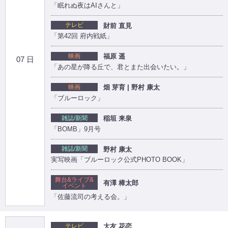
「眠れぬ夜はAIさんと」
テレビ
財前 直見
「第42回 府内戦紙」
映画
福原 遥
07 日
「あの星が降る丘で、君とまた出会いたい。」
映画
畑 芽育 | 野村 康太
「ブルーロック」
雑誌/新聞
稲垣 来泉
「BOMB」9月号
雑誌/新聞
野村 康太
実写映画「ブルーロック公式PHOTO BOOK」
舞台&ライブ&
有澤 樟太郎
イベント
「佐藤流司の考える会。」
テレビ
大友 花恋