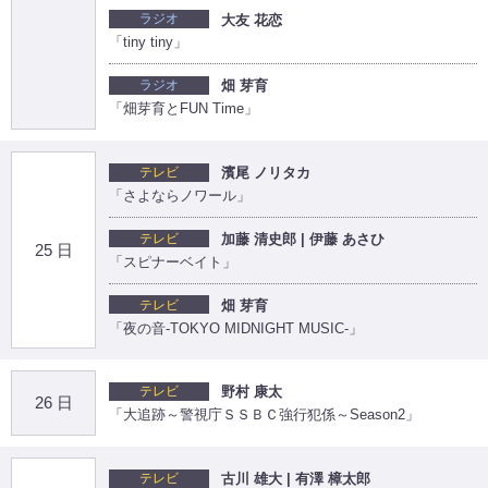
ラジオ
大友 花恋
「tiny tiny」
ラジオ
畑 芽育
「畑芽育とFUN Time」
テレビ
濱尾 ノリタカ
「さよならノワール」
テレビ
加藤 清史郎 | 伊藤 あさひ
25 日
「スピナーベイト」
テレビ
畑 芽育
「夜の音-TOKYO MIDNIGHT MUSIC-」
テレビ
野村 康太
26 日
「大追跡～警視庁ＳＳＢＣ強行犯係～Season2」
テレビ
古川 雄大 | 有澤 樟太郎