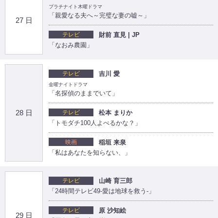
プラチナイト木曜ドラマ
「親愛なる夫へ～完璧な妻の嘘～」
27 日
テレビ
財前 直見 | JP
「なおみ農園」
テレビ
吉川 愛
金曜ナイトドラマ
「名探偵のままでいて」
28 日
テレビ
松本 まりか
「トモダチ100人よべるかな？」
映画
稲垣 来泉
「私はあなたを知らない、」
テレビ
山崎 育三郎
「24時間テレビ49-愛は地球を救う-」
テレビ
原 沙知絵
29 日