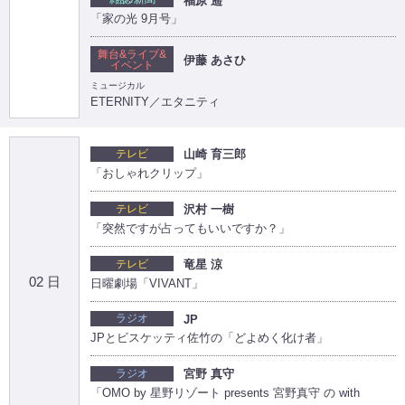
福原 遥
「家の光 9月号」
舞台&ライブ&
伊藤 あさひ
イベント
ミュージカル
ETERNITY／エタニティ
テレビ
山崎 育三郎
「おしゃれクリップ」
テレビ
沢村 一樹
「突然ですが占ってもいいですか？」
テレビ
竜星 涼
02 日
日曜劇場「VIVANT」
ラジオ
JP
JPとビスケッティ佐竹の「どよめく化け者」
ラジオ
宮野 真守
「OMO by 星野リゾート presents 宮野真守 の with