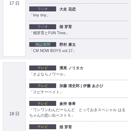
17 日
ラジオ
大友 花恋
「tiny tiny」
ラジオ
畑 芽育
「畑芽育とFUN Time」
雑誌/新聞
野村 康太
「CM NOW BOYS vol.17」
テレビ
濱尾 ノリタカ
「さよならノワール」
テレビ
加藤 清史郎 | 伊藤 あさひ
「スピナーベイト」
テレビ
倉持 春希
「ワンワンわんだーらんど とっておきスペシャル はる
18 日
ちゃんの思い出ベスト５」
テレビ
畑 芽育