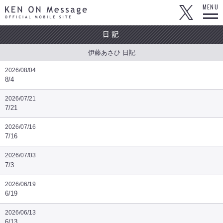
KEN ON Message OFFICIAL MOBILE SITE
MENU
伊藤あさひ 日記
2026/08/04
8/4
2026/07/21
7/21
2026/07/16
7/16
2026/07/03
7/3
2026/06/19
6/19
2026/06/13
6/13