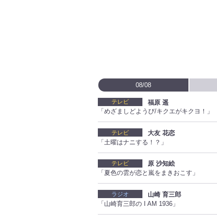
08/08
テレビ
福原 遥
「めざましどようび/キクエがキクヨ！」
テレビ
大友 花恋
「土曜はナニする！？」
テレビ
原 沙知絵
「夏色の雲が恋と嵐をまきおこす」
ラジオ
山崎 育三郎
「山崎育三郎の I AM 1936」