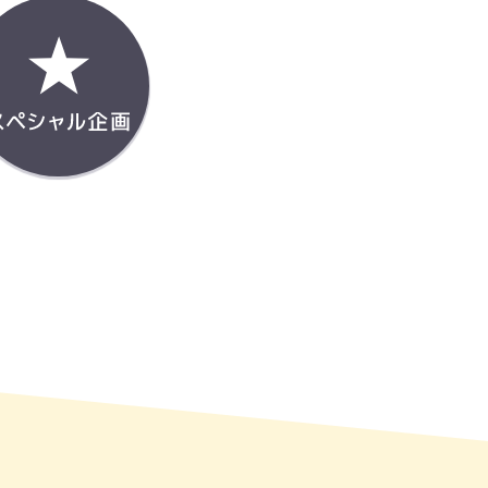
ト企画
スぺシャル企画