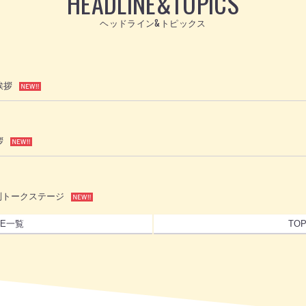
HEADLINE
&
TOPICS
ヘッドライン&トピックス
挨拶
拶
別トークステージ
NE一覧
TO