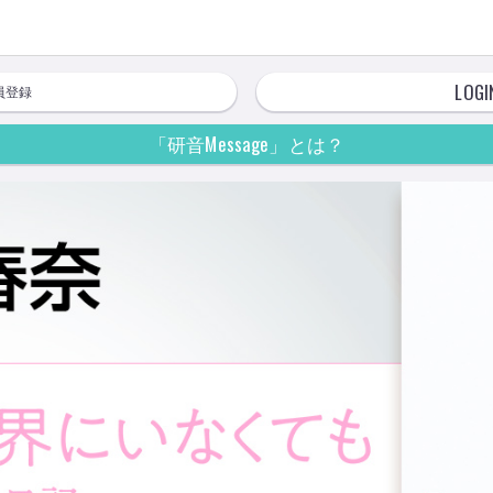
LOGI
員登録
「研音Message」とは？