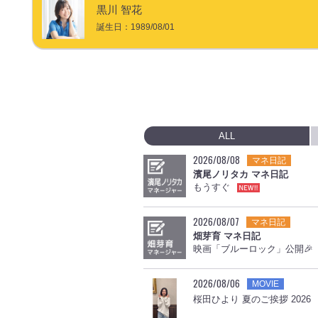
黒川 智花
誕生日：
1989/08/01
ALL
2026/08/08
マネ日記
濱尾ノリタカ マネ日記
もうすぐ
2026/08/07
マネ日記
畑芽育 マネ日記
映画「ブルーロック」公開🎉
2026/08/06
MOVIE
桜田ひより 夏のご挨拶 2026