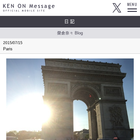
KEN ON Message OFFICIAL MOBILE SITE
MENU
榮倉奈々 Blog
2015/07/15
Paris