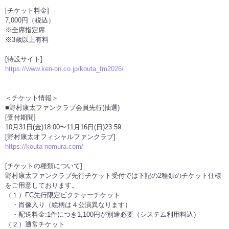
[チケット料金]
7,000円（税込）
※全席指定席
※3歳以上有料
[特設サイト]
https://www.ken-on.co.jp/kouta_fm2026/
＜チケット情報＞
■野村康太ファンクラブ会員先行(抽選)
[受付期間]
10月31日(金)18:00〜11月16日(日)23:59
[野村康太オフィシャルファンクラブ]
https://kouta-nomura.com/
[チケットの種類について]
野村康太ファンクラブ先行チケット受付では下記の2種類のチケット仕様
をご用意しております。
（１）FC先行限定ピクチャーチケット
・肖像入り（絵柄は４公演異なります）
・配送料金:1件につき1,100円が別途必要（システム利用料込）
（２）通常チケット