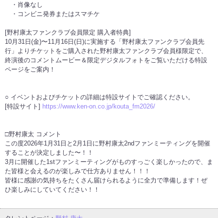
・肖像なし
・コンビニ発券またはスマチケ
[野村康太ファンクラブ会員限定 購入者特典]
10月31日(金)〜11月16日(日)に実施する「野村康太ファンクラブ会員先
行」よりチケットをご購入された野村康太ファンクラブ会員様限定で、
終演後のコメントムービー＆限定デジタルフォトをご覧いただける特設
ページをご案内！
○ イベントおよびチケットの詳細は特設サイトでご確認ください。
[特設サイト]
https://www.ken-on.co.jp/kouta_fm2026/
□野村康太 コメント
この度2026年1月31日と2月1日に野村康太2ndファンミーティングを開催
することが決定しました〜！！
3月に開催した1stファンミーティングがものすっごく楽しかったので、ま
た皆様と会えるのが楽しみで仕方ありません！！！
皆様に感謝の気持ちをたくさん届けられるように全力で準備します！ぜ
ひ楽しみにしていてください！！