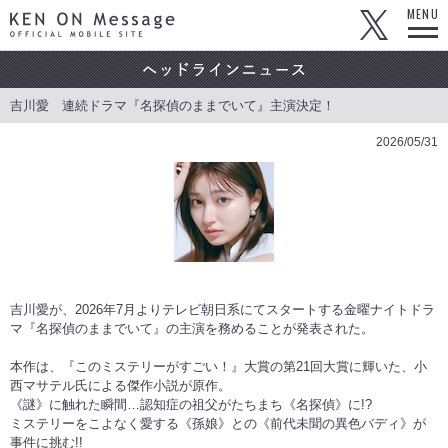
KEN ON Message OFFICIAL MOBILE SITE
MENU
吉川愛 連続ドラマ『名探偵のままでいて』主演決定！
2026/05/31
吉川愛が、2026年7月よりテレビ朝日系にてスタートする金曜ナイトドラ
マ『名探偵のままでいて』の主演を務めることが発表された。
本作は、『このミステリーがすごい！』大賞の第21回大賞に輝いた、小
西マサテル氏による傑作⼩説が原作。
《謎》に触れた瞬間…認知症の祖父がたちまち《名探偵》に!?
ミステリーをこよなく愛する《孫娘》との《前代未聞の異色バディ》が
事件に挑む!!