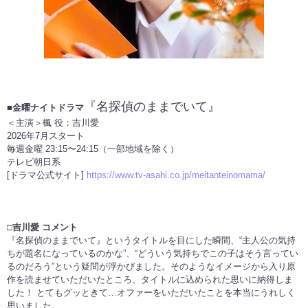
『名探偵のままでいて』
■金曜ナイトドラマ
＜主演＞楓 役：吉川愛
2026年7月スタート
毎週金曜 23:15〜24:15（一部地域を除く）
テレビ朝日系
[ドラマ公式サイト]
https://www.tv-asahi.co.jp/meitanteinomama/
□吉川愛 コメント
『名探偵のままでいて』というタイトルを⽬にした瞬間、“主⼈公の気持
ちが題名になっているのかな”、“どういう気持ちでこの⼦はそう⾔ってい
るのだろう”という疑問が浮かびました。そのようなイメージから⼊り原
作を読ませていただいたところ、タイトルに込められた思いに納得しま
した！ とてもグッときて…オファーをいただいたことを本当にうれしく
思いました。