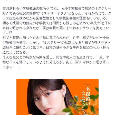
吉川演じる⼩学校教諭の楓(かえで)は、元⼩学校校⻑で無類のミステリー
好きである祖⽗の影響で“ミステリーオタク”となった。それが⾼じて、ク
ラス担任を務めながら図書教諭として学校図書館の運営も⾏っている。
明るく快活で勤務先の⼩学校では周囲から親しみを込めて“楓先⽣”と下の
名前で呼ばれる存在だが、実は肉親の死にまつわるトラウマを抱えてい
て…!?
祖⽗と慈愛に満ちた亡き祖⺟に育てられたが、近年、祖⽗がレビー⼩体
型認知症を発症。しかし、“ミステリー”の話題になると祖⽗が⽣き⽣きと
謎解きに挑むことに気づき、⽇常の謎や⼩さな事件を祖⽗のもとへ持ち
込むようになる。
そんな祖⽗との特別な時間を愛し、同僚や友⼈にも恵まれて、⼀⾒、平
穏な⽇々を過ごしているように⾒えるが、ある《影》が静かに忍び寄っ
てきて――。