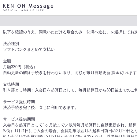
KEN ON Message OFFICIAL MOBILE SITE
以下を確認のうえ、同意いただける場合のみ「決済へ進む」を選択してお
決済種別
ソフトバンクまとめて支払い
金額
月額
330円（税込）
自動更新の解除手続きを行わない限り、同額が毎月自動更新(課金)されます
支払時期
引き落とし時期：入会日を起算日として、毎月起算日から30日後までのご
サービス提供時期
決済手続き完了後、直ちに利用できます。
サービス提供期間
入会日を起算日として1ヶ月後まで／以降毎月起算日に自動更新され、起算
※例）1月21日にご入会の場合、会員期限は翌月の起算日前日の2月20日
※入会翌月の会員期限は2月21日から3月20日までとなり、以降毎月起算