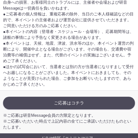
自身への損害、お客様同士のトラブルには、主催者や会場および研音
Messageは一切責任を負いかねます。
●ご応募者の個人情報は、重複応募の除外、当日のご本人様確認などの目
的で、本イベントの主催者および運営会社に提供させていただきます。
ご同意いただける方のみご応募ください。
●本イベントの内容（登壇者・スケジュール・会場等）、応募期間等は、
諸般の事情により予告なく変更される場合があります。
●本イベントは、天候、地震、津波、洪水等のほか、本イベント運営の判
断により、開催中止となる場合がございます。その場合も、交通費や宿
泊費等の補償はせず、また、代替のイベントの実施はございません。予
めご了承ください。
●ほかの試写会において、当選者とは別の方が当選者になりすまして受付
へお越しになることがございました。本イベントにおきましても、その
ようなことが見受けられた場合、ご参加をお断りいたしますので、あら
かじめご了承ください。
ご応募はコチラ
※ご応募は研音Message会員の方限定となります。
※ご応募いただいた時点で上記内容の全てにご承諾いただけたものとい
たします。