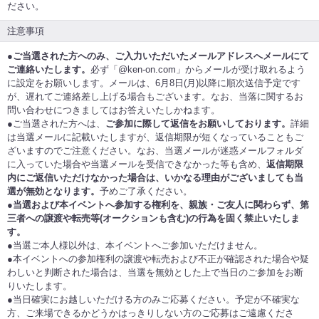
ださい。
注意事項
●
ご当選された方へのみ、ご入力いただいたメールアドレスへメールにて
ご連絡いたします。
必ず「@ken-on.com」からメールが受け取れるよう
に設定をお願いします。メールは、6月8日(月)以降に順次送信予定です
が、遅れてご連絡差し上げる場合もございます。なお、当落に関するお
問い合わせにつきましてはお答えいたしかねます。
●ご当選された方へは、
ご参加に際して返信をお願いしております。
詳細
は当選メールに記載いたしますが、返信期限が短くなっていることもご
ざいますのでご注意ください。なお、当選メールが迷惑メールフォルダ
に入っていた場合や当選メールを受信できなかった等も含め、
返信期限
内にご返信いただけなかった場合は、いかなる理由がございましても当
選が無効となります。
予めご了承ください。
●
当選および本イベントへ参加する権利を、親族・ご友人に関わらず、第
三者への譲渡や転売等(オークションも含む)の行為を固く禁止いたしま
す。
●当選ご本人様以外は、本イベントへご参加いただけません。
●本イベントへの参加権利の譲渡や転売および不正が確認された場合や疑
わしいと判断された場合は、当選を無効とした上で当日のご参加をお断
りいたします。
●当日確実にお越しいただける方のみご応募ください。予定が不確実な
方、ご来場できるかどうかはっきりしない方のご応募はご遠慮くださ