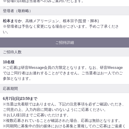
※会場の詳細は当選者へのみご案内いたします。
登壇者（敬称略）
松本まりか
、高橋メアリージュン、根本宗子(監督・脚本)
※登壇者は予告なく変更になる場合がございます。予めご了承くださ
い。
ご招待詳細
ご招待人数
10名様
※ご応募は研音Message会員の方限定となります。なお、研音Message
ではご同行者はお連れすることができません。ご当選者はお一人でのご
参加となります。
応募期間
6月7日(日)23:59まで
※当選は先着順ではありません。下記の注意事項を必ずご確認いただき、
ご同意の上、入力内容に間違いのないようにご応募ください。
※お1人様1回までご応募いただけます。
※複数応募されていることが確認された場合、応募は無効となります。
※同期間に募集中の別の媒体における募集と重複してのご応募はご遠慮く