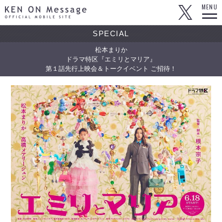
KEN ON Message OFFICIAL MOBILE SITE
MENU
SPECIAL
松本まりか
ドラマ特区『エミリとマリア』
第１話先行上映会＆トークイベント ご招待！