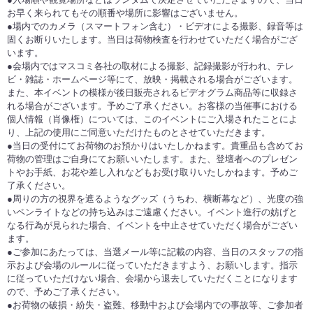
お早く来られてもその順番や場所に影響はございません。
●場内でのカメラ（スマートフォン含む）・ビデオによる撮影、録音等は
固くお断りいたします。当日は荷物検査を行わせていただく場合がござ
います。
●会場内ではマスコミ各社の取材による撮影、記録撮影が行われ、テレ
ビ・雑誌・ホームページ等にて、放映・掲載される場合がございます。
また、本イベントの模様が後日販売されるビデオグラム商品等に収録さ
れる場合がございます。予めご了承ください。お客様の当催事における
個人情報（肖像権）については、このイベントにご入場されたことによ
り、上記の使用にご同意いただけたものとさせていただきます。
●当日の受付にてお荷物のお預かりはいたしかねます。貴重品も含めてお
荷物の管理はご自身にてお願いいたします。また、登壇者へのプレゼン
トやお手紙、お花や差し入れなどもお受け取りいたしかねます。予めご
了承ください。
●周りの方の視界を遮るようなグッズ（うちわ、横断幕など）、光度の強
いペンライトなどの持ち込みはご遠慮ください。イベント進行の妨げと
なる行為が見られた場合、イベントを中止させていただく場合がござい
ます。
●ご参加にあたっては、当選メール等に記載の内容、当日のスタッフの指
示および会場のルールに従っていただきますよう、お願いします。指示
に従っていただけない場合、会場から退去していただくことになります
ので、予めご了承ください。
●お荷物の破損・紛失・盗難、移動中および会場内での事故等、ご参加者