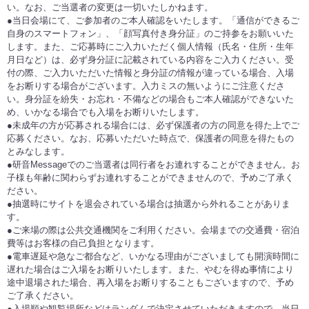
い。なお、ご当選者の変更は一切いたしかねます。
●当日会場にて、ご参加者のご本人確認をいたします。「通信ができるご
自身のスマートフォン」、「顔写真付き身分証」のご持参をお願いいた
します。また、ご応募時にご入力いただく個人情報（氏名・住所・生年
月日など）は、必ず身分証に記載されている内容をご入力ください。受
付の際、ご入力いただいた情報と身分証の情報が違っている場合、入場
をお断りする場合がございます。入力ミスの無いようにご注意くださ
い。身分証を紛失・お忘れ・不備などの場合もご本人確認ができないた
め、いかなる場合でも入場をお断りいたします。
●未成年の方が応募される場合には、必ず保護者の方の同意を得た上でご
応募ください。なお、応募いただいた時点で、保護者の同意を得たもの
とみなします。
●研音Messageでのご当選者は同行者をお連れすることができません。お
子様も年齢に関わらずお連れすることができませんので、予めご了承く
ださい。
●抽選時にサイトを退会されている場合は抽選から外れることがありま
す。
●ご来場の際は公共交通機関をご利用ください。会場までの交通費・宿泊
費等はお客様の自己負担となります。
●電車遅延や急なご都合など、いかなる理由がございましても開演時間に
遅れた場合はご入場をお断りいたします。また、やむを得ぬ事情により
途中退場された場合、再入場をお断りすることもございますので、予め
ご了承ください。
●入場順や観覧場所などはランダムで決定させていただきますので、当日