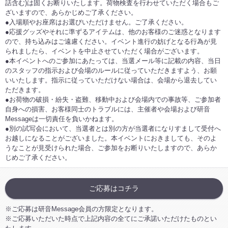
話含む)は固くお断りいたします。荷物検査を行わせていただく場合もご
ざいますので、あらかじめご了承ください。
●入場順やお座席はお選びいただけません。ご了承ください。
●応援グッズやそれに準ずるアイテムは、他のお客様のご迷惑となります
ので、持ち込みはご遠慮ください。イベント進行の妨げとなる行為が見
られましたら、イベントを中止させていただく場合がございます。
●本イベントへのご参加にあたっては、当選メール等に記載の内容、当日
のスタッフの指示および会場のルールに従っていただきますよう、お願
いいたします。指示に従っていただけない場合は、会場から退去してい
ただきます。
●お荷物の破損・紛失・盗難、移動中および会場内での事故等、ご参加者
自身への損害、お客様同士のトラブルには、主催者や会場および研音
Messageは一切責任を負いかねます。
●別の試写会において、当選者とは別の方が当選者になりすまして受付へ
お越しになることがございました。本イベントにおきましても、そのよ
うなことが見受けられた場合、ご参加をお断りいたしますので、あらか
じめご了承ください。
ご応募はコチラ
※ご応募は研音Message会員の方限定となります。
※ご応募いただいた時点で上記内容の全てにご承諾いただけたものとい