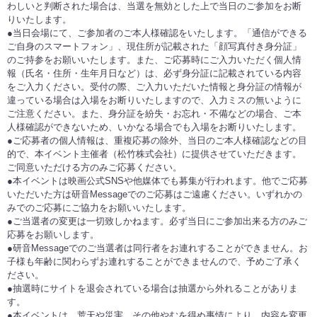
わしいと判断された場合は、当選を無効とした上で当日のご参加をお断
りいたします。
●当日会場にて、ご参加者のご本人様確認をいたします。「通信ができる
ご自身のスマートフォン」、現住所が記載された「顔写真付き身分証」
のご持参をお願いいたします。また、ご応募時にご入力いただく個人情
報（氏名・住所・生年月日など）は、必ず身分証に記載されている内容
をご入力ください。受付の際、ご入力いただいた情報と身分証の情報が
違っている場合は入場をお断りいたしますので、入力ミスの無いように
ご注意ください。また、身分証を紛失・お忘れ・不備などの場合、ご本
人様確認ができないため、いかなる場合でも入場をお断りいたします。
●ご応募者の個人情報は、重複応募の除外、当日のご本人様確認などの目
的で、本イベント主催者（松竹株式会社）に提供させていただきます。
ご同意いただける方のみご応募ください。
●本イベントは映画公式SNSや他媒体でも募集が行われます。他でご応募
いただいた方は研音Messageでのご応募はご遠慮ください。いずれかの
みでのご応募にご協力をお願いいたします。
●ご当選者の変更は一切致しかねます。必ず当日にご参加出来る方のみご
応募をお願いします。
●研音Messageでのご当選者は同行者をお連れすることができません。お
子様も年齢に関わらずお連れすることができませんので、予めご了承く
ださい。
●抽選時にサイトを退会されている場合は抽選から外れることがありま
す。
●本イベントは、荒天や災害、その他やむを得ぬ事情により、内容を変更