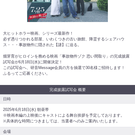
大ヒットホラー映画、シリーズ最新作！
必ず憑りつかれる部屋、いわくつきの古い旅館、降霊するシェアハウ
ス・・・事故物件に隠された【謎】に迫る。
畑芽育がヒロインを務める映画「事故物件ゾク 恐い間取り」の完成披露
試写会が6月18日(水)に開催決定！
この試写会へ、研音Message会員の方を抽選で30名様ご招待します！
ふるってご応募ください。
完成披露試写会 概要
日時
2025年6月18日(水) 朝昼帯
※映画本編の上映後にキャストによる舞台挨拶を予定しております。
※具体的な時間につきましては、当選者へのみご案内いたします。
会場