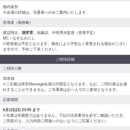
都内某所
※会場の詳細は、当選者へのみご案内いたします。
登壇者（敬称略）
渡辺翔太、
畑芽育
、加藤諒、中田秀夫監督（登壇予定）
MC：なすなかにし
※登壇者は予定となります。都合により予告なく変更される場合がござい
ますので、予めご了承ください。
ご招待詳細
ご招待人数
30名様
※ご応募は研音Message会員の方限定となります。なお、ご同行者はお連
れすることができません。ご当選者はお一人でのご参加となります。
応募期間
6月1日(日) 23:59 まで
※当選は先着順ではありません。下記の注意事項を必ずご確認いただき、
ご同意の上、入力内容に間違いのないようにご応募ください。