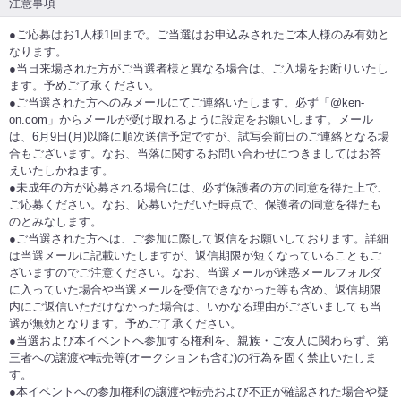
注意事項
●ご応募はお1人様1回まで。ご当選はお申込みされたご本人様のみ有効と
なります。
●当日来場された方がご当選者様と異なる場合は、ご入場をお断りいたし
ます。予めご了承ください。
●ご当選された方へのみメールにてご連絡いたします。必ず「@ken-
on.com」からメールが受け取れるように設定をお願いします。メール
は、6月9日(月)以降に順次送信予定ですが、試写会前日のご連絡となる場
合もございます。なお、当落に関するお問い合わせにつきましてはお答
えいたしかねます。
●未成年の方が応募される場合には、必ず保護者の方の同意を得た上で、
ご応募ください。なお、応募いただいた時点で、保護者の同意を得たも
のとみなします。
●ご当選された方へは、ご参加に際して返信をお願いしております。詳細
は当選メールに記載いたしますが、返信期限が短くなっていることもご
ざいますのでご注意ください。なお、当選メールが迷惑メールフォルダ
に入っていた場合や当選メールを受信できなかった等も含め、返信期限
内にご返信いただけなかった場合は、いかなる理由がございましても当
選が無効となります。予めご了承ください。
●当選および本イベントへ参加する権利を、親族・ご友人に関わらず、第
三者への譲渡や転売等(オークションも含む)の行為を固く禁止いたしま
す。
●本イベントへの参加権利の譲渡や転売および不正が確認された場合や疑