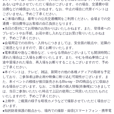
あるいは中止させていただく場合がございます。その場合、交通費や宿
泊費などの補償はいたしかねます。なお、中止の場合に代替イベントは
ございません。予めご了承ください。
●ご来場の際は、最寄りの公共交通機関をご利用ください。会場までの交
通費・宿泊費等はお客様の自己負担となります。
●当日の受付にてお荷物のお預かりはいたしかねます。また、登壇者への
プレゼントやお手紙、お花や差し入れなどはお受け取りいたしかねま
す。予めご了承ください。
●会場周辺での出待ち・入待ちにつきましては、安全面の観点や、近隣の
ご迷惑となりますので、固くお断りいたします。
●電車遅延や急なご都合など、いかなる理由がございましても開演時間に
遅れた場合はご入場をお断りいたします。また、やむを得ぬ事情により
途中退場された場合、再入場をお断りすることもございますので、予め
ご了承ください。
●本イベントは、テレビ、雑誌、新聞その他の各種メディアの取材を予定
しており、ご参加者は静止画や映像に映り込む可能性がございます。ま
た、本イベントの模様が後日販売されるBlu-ray・DVD商品などに収録さ
れる場合がございます。なお、ご当選者の個人情報(肖像権)につきまして
は、当日ご参加いただいた時点で上記の使用にご同意いただけたものと
いたしますので、予めご了承ください。
●上映中、ご鑑賞の様子を暗視カメラなどで撮影させていただく場合がご
ざいます。
●知的財産保護の観点から、場内での撮影・録音(スマートフォン・携帯電