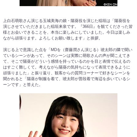
上白石萌歌さん演じる玉城美海の娘・陽葵役を演じた稲垣は「陽葵役を
演じさせていただきました稲垣来泉です。『366日』を観てくださった皆
様とお会いできることを、本当に楽しみにしていました。今日は楽しみ
ながら頑張ります。よろしくお願い致します」と挨拶。
演じる上で意識した点を「MDを（齋藤潤さん演じる）琥太郎の隣で聞い
ているシーンがあって、そのシーンは実際に萌歌さんの声が聞こえてき
て、そこで陽葵がどういう感情を持っているのかを目と表情で伝えるの
はすごく難しくて。考えながら陽葵の気持ちになって表現できるように
頑張りました」と振り返り、観客からの質問コーナーで好きなシーンを
聞かれると「陽葵が制服を着て、琥太郎が普段着で海辺を歩いているシ
ーンです」と答えた。