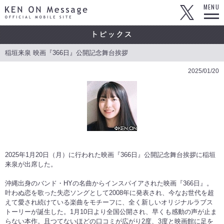
KEN ON Message OFFICIAL MOBILE SITE
MENU
稲垣来泉 映画『366日』公開記念舞台挨拶
2025/01/20
2025年1月20日（月）に行われた映画『366日』公開記念舞台挨拶に稲垣
来泉が出席した。
沖縄出身のバンド・HYの名曲からインスパイアされた映画『366日』。
叶わぬ恋を歌った失恋ソングとして2008年に発表され、今なお世代を超
えて愛され続けている楽曲をモチーフに、全く新しいオリジナルラブス
トーリーが誕生した。1月10日より全国公開され、早くも感動の声が止ま
らない本作。且つてないほどの口コミが広がり2度、3度と映画館に足を