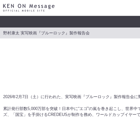
KEN ON Message OFFICIAL MOBILE SITE
野村康太 実写映画『ブルーロック』製作報告会
2026年2月7日（土）に行われた、実写映画『ブルーロック』製作報告会
累計発行部数5,000万部を突破！日本中に“エゴ”の嵐を巻き起こし、世
ズ、「国宝」を手掛けるCREDEUSが制作を務め、ワールドカップイヤーで