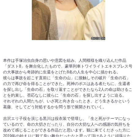
本作は手塚治虫自身の思いや意図を組み、人間模様を織り込んだ作品
「ダスト8」を舞台化したもので、豪華列車トワイライトエキスプレス号
の大事故から奇跡的に生還をとげた8名の人生を中心に描かれる。
彼らは事故を起こす直前に「生命の山」に接触しその破片「生命の石」
の力で再び命を得ることができた。死神のボスはある者たちに、生還者
を探し出し「生命の石」を取り返すことができたなら2人の命は助けるこ
とを約束し、否応なしに彼らに「生命の石」を探し出すように迫る。
それぞれの人間たちが、いざ死と向き合ったとき、どう生きるかという
葛藤、そしてどう対処するかを問う形で展開されていく。
吉沢エリ子役を演じる黒川は役衣装で登壇し、「生と死がテーマになっ
ているので、命の大切さだったり、自分の大切な人への感謝の気持ちを
改めて感じることができる作品だと思います。観に来てくださった方に
2019年の始まりに観て良い舞台だったなと思って頂けるように頑張りた