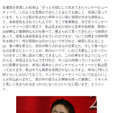
女優賞を受賞した松本は「ずっと大切にして生きてきたインナービュー
ティーで、このような受賞ができたことをとても嬉しく、光栄に思って
います。ちょうど私が生まれた40年ぐらい前に祖母が大きな病気をし
て、余命宣告をされていたんです。そこで食事療法、今で言うインナー
ビューティーに切り替えて、私は生まれた頃から玄米や自然食、茶色い
お砂糖など健康的なものを食べて、教えられて育ってきたという経緯が
あって。祖母も余命宣告をされていたのですが、ついこの間まで40年間
生き続けて、何が原因かは分からないですけれど、確実に言えること
は、食べ物を変えた、自分の取り入れるものを変えた、そして食べない
ものを変えたということが、私のルーツで、いかに大事なことかってい
うのをすごく身に染みて感じてきました。この仕事をするようになって
からも、外見はもちろんですけれど、やっぱり内側っていうものが、い
かに影響するのか、本当に根本がこのインナービューティーだと私は思
っております。私は今でも風邪を全然ひかないんですよ。本当に7年に1
回ぐらいしかひいてなくて。インナービューティーについて伝えたいこ
とが沢山ありますし、世の中の皆さんが興味を持って健康に、イキイキ
と美しく生きられるきっかけになったらいいなと思います」とコメン
ト。