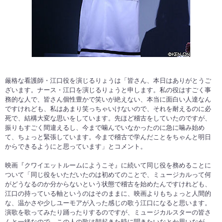
厳格な看護師・江口役を演じるりょうは「皆さん、本日はありがとうご
ざいます。ナース・江口を演じるりょうと申します。私の役はすごく事
務的な人で、皆さん個性豊かで笑いが絶えない、本当に面白い人達なん
ですけれども、私はあまり笑っちゃいけないので、それを耐えるのに必
死で、結構大変な思いをしています。先ほど稽古をしていたのですが、
振りもすごく間違えるし、今まで噛んでいなかったのに急に噛み始め
て、ちょっと緊張しています。今まで稽古で学んだことをちゃんと明日
からできるようにと思っています」とコメント。
映画『クワイエットルームにようこそ』に続いて同じ役を務めることに
ついて「同じ役をいただいたのは初めてのことで、ミュージカルって何
がどうなるのか分からないという状態で稽古を始めたんですけれども、
江口の持っている軸というのはそのままに、映画よりもちょっと人間的
な、温かさや少しユーモアが入った感じの歌う江口になると思います。
演歌を歌ってみたり踊ったりするのですが、ミュージカルスターの皆さ
んと一緒なので、この人の歌は朝起きた時に聞きたいなとか思いなが