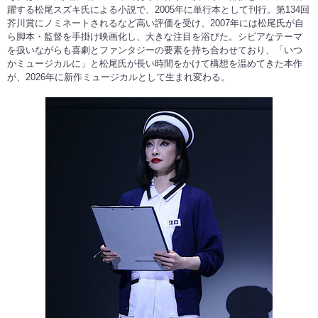
躍する松尾スズキ氏による小説で、2005年に単行本として刊行。第134回
芥川賞にノミネートされるなど高い評価を受け、2007年には松尾氏が自
ら脚本・監督を手掛け映画化し、大きな注目を浴びた。シビアなテーマ
を扱いながらも喜劇とファンタジーの要素を持ち合わせており、「いつ
かミュージカルに」と松尾氏が長い時間をかけて構想を温めてきた本作
が、2026年に新作ミュージカルとして生まれ変わる。