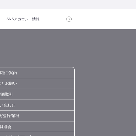
SNSアカウント
情報
機種ご案内
意とお願い
定商取引
い合わせ
ガ登録/解除
員退会