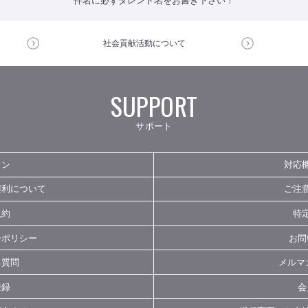
件名に必ずタレント名をお書き下さい！
社会貢献活動
について
SUPPORT
サポート
イン
対応
権利について
ご注
規約
特
ーポリシー
お問
る質問
メルマ
登録
会