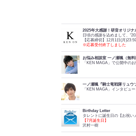
2025年大感謝！研音オリジナ
日頃の感謝を込めまして、“2
【応募締切】12月1日(月)23:5
※応募受付終了しました
お悩み相談室 一ノ瀬颯（無料
「KEN MAGA」で公開中
一ノ瀬颯『騎士竜戦隊リュウ
「KEN MAGA」インタビ
Birthday Letter
タレントに誕生日の【お祝い
【7月誕生日】
沢村一樹