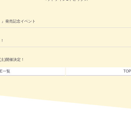
」』発売記念イベント
定！
(土)開催決定！
NE一覧
TO