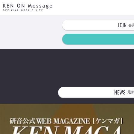
KEN ON Message OFFICIAL MOBILE SITE
JOIN
会
NEWS
最