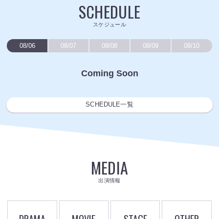
SCHEDULE
スケジュール
08/06
08/07
08/08
08/09
08/10
Coming Soon
SCHEDULE一覧
MEDIA
出演情報
DRAMA
MOVIE
STAGE
OTHER