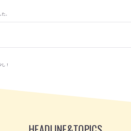
した。
少し！
HEADLINE
&
TOPICS