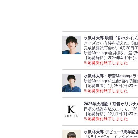
水沢林太郎 映画『君のクイズ
クイズという枠を超えた、知
完成披露試写会が、4月20日(
研音Message会員様を抽選
【応募締切】2026年4月9日(木) 
※応募受付終了しました
水沢林太郎・研音Message
研音Messageの生配信内
【応募期間】1月25日(日)23:5
※応募受付終了しました
2025年大感謝！研音オリジナ
日頃の感謝を込めまして、“2
【応募締切】12月1日(月)23:5
※応募受付終了しました
水沢林太郎 デビュー3周年記
「KEN MAGA」インタビ