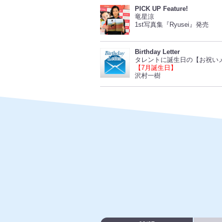
PICK UP Feature!
竜星涼
1st写真集『Ryusei』発売
Birthday Letter
タレントに誕生日の【お祝い
【7月誕生日】
沢村一樹