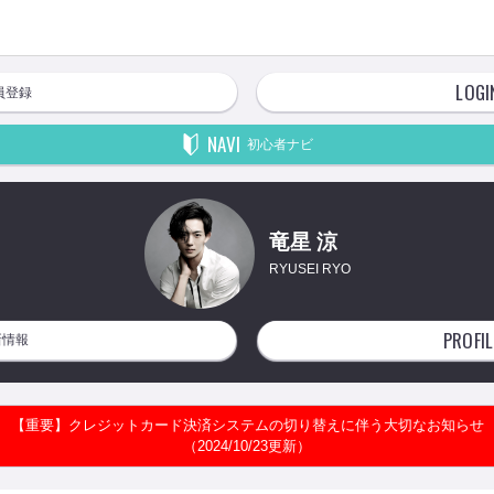
LOGI
員登録
NAVI
初心者ナビ
竜星 涼
RYUSEI RYO
PROFIL
新情報
【重要】クレジットカード決済システムの切り替えに伴う大切なお知らせ
（2024/10/23更新）